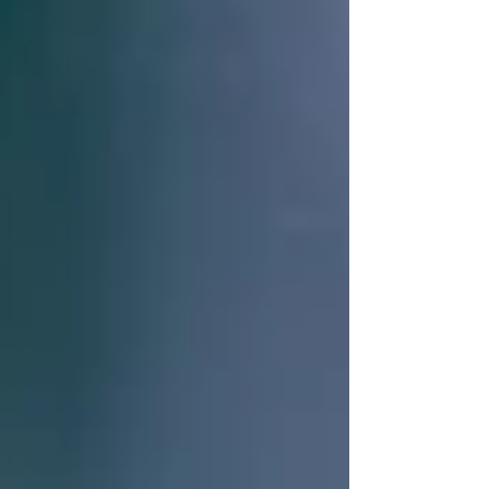
l'alsace
https://www.instagram.com/reel/DTUfaiEgddb
/?igsh