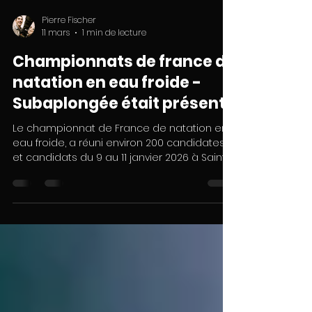
Pierre Fischer
11 mars
1 min de lecture
Championnats de france de
natation en eau froide -
Subaplongée était présent !
Le championnat de France de natation en
eau froide, a réuni environ 200 candidates
et candidats du 9 au 11 janvier 2026 à Saint-
Louis, Le club a été sollicité pour assurer la
sécurité des nageurs pendant les deux
jours de la compétition. Nos membres ont
répondu présent et se sont relayés en
combinaison au bord de la piscine, prêts à
intervenir pour assister d'éventuels nageurs
en détresse. Le reportage video du journal